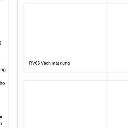
g
à
RV65 Vách mặt dựng
ong
cho
ác
ủa