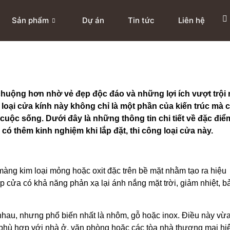
Sản phẩm
Dự án
Tin tức
Liên hệ
uộng hơn nhờ vẻ đẹp độc đáo và những lợi ích vượt trội
 loại cửa kính này không chỉ là một phần của kiến trúc mà 
 cuộc sống. Dưới đây là những thông tin chi tiết về đặc điể
có thêm kinh nghiệm khi lắp đặt, thi công loại cửa này.
àng kim loại mỏng hoặc oxit đặc trên bề mặt nhằm tạo ra hiệu
cửa có khả năng phản xạ lại ánh nắng mặt trời, giảm nhiệt, b
nhau, nhưng phổ biến nhất là nhôm, gỗ hoặc inox. Điều này vừ
i phù hợp với nhà ở, văn phòng hoặc các tòa nhà thương mại hi