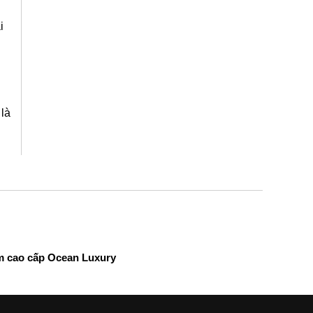
i
g
 là
m cao cấp Ocean Luxury