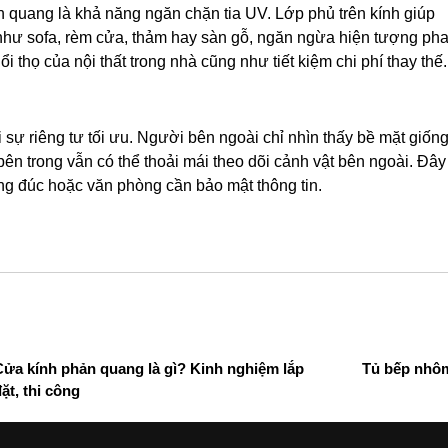
n quang là khả năng ngăn chặn tia UV. Lớp phủ trên kính giúp
g như sofa, rèm cửa, thảm hay sàn gỗ, ngăn ngừa hiện tượng pha
i thọ của nội thất trong nhà cũng như tiết kiệm chi phí thay thế.
ự riêng tư tối ưu. Người bên ngoài chỉ nhìn thấy bề mặt giốn
ên trong vẫn có thể thoải mái theo dõi cảnh vật bên ngoài. Đây
ng đúc hoặc văn phòng cần bảo mật thông tin.
Cửa kính phản quang là gì? Kinh nghiệm lắp
Tủ bếp nhô
ặt, thi công