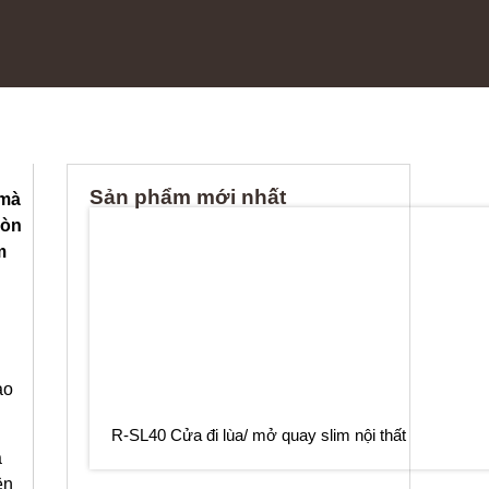
Sản phẩm mới nhất
 mà
còn
m
ảo
R-SL40 Cửa đi lùa/ mở quay slim nội thất
a
ện