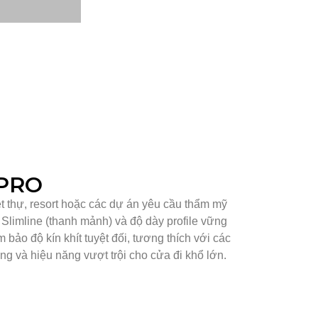
XPRO
ệt thự, resort hoặc các dự án yêu cầu thẩm mỹ
ế Slimline (thanh mảnh) và độ dày profile vững
 bảo độ kín khít tuyệt đối, tương thích với các
ng và hiệu năng vượt trội cho cửa đi khổ lớn.