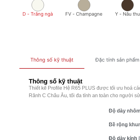
D - Trắng ngà
FV - Champagne
Y - Nâu thu
Thông số kỹ thuật
Đặc tính sản phẩm
Thông số kỹ thuật
Thiết kế Profile Hệ R65 PLUS được tối ưu hoá các
Rãnh C Châu Âu, tối đa tính an toàn cho người sử 
Độ dày nhô
Bề rộng khu
Độ dày kính
8