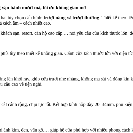
ng vận hành mượt mà, tối ưu không gian mở
hai tùy chọn cấu hình:
trượt nâng
và
trượt thường
. Thiết kế theo t
ả cách âm – cách nhiệt cao.
, khách sạn, resort, căn hộ cao cấp,… nơi yêu cầu cửa kích thước lớn, 
phía tùy theo thiết kế không gian. Cánh cửa kích thước lớn với diện tíc
âng lên khỏi ray, giúp cửa trượt nhẹ nhàng, không ma sát và đóng kín 
 cầu cao về tiện nghi.
ắt cánh rộng, chịu lực tốt. Kết hợp kính hộp dày 20–34mm, phụ kiện 
hi ánh kim, đen, vân gỗ,… giúp hệ cửa phù hợp với nhiều phong cách k