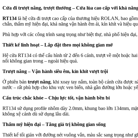
Cửa đi trượt nâng, trượt thường – Cửa lùa cao cấp với khả nă
RT134
là hệ cửa đi trượt cao cấp của thương hiệu ROLAN, bao gồm 
chắn, thẩm mỹ hiện đại, khả năng vận hành êm ái, kín khít và hiệu qu
Phù hợp với các công trình sang trọng như biệt thự, nhà phố hiện đại
Thiết kế linh hoạt – Lắp đặt theo mọi không gian mở
Hệ cửa RT134 có thể cấu hình từ 2 đến 6 cánh, trượt về một hoặc hai 
nối không gian trong – ngoài hiệu quả.
Trượt nâng – Vận hành siêu êm, kín khít vượt trội
Ở phiên bản
trượt nâng
, khi xoay tay nắm, toàn bộ cánh cửa được n
nước – rất phù hợp cho khu vực ven biển, nhà gần đường lớn hoặc yêu
Cấu trúc chắc khỏe – Chịu lực tốt, vận hành bền bỉ
RT134 sử dụng profile nhôm dày 2.0mm, khung bao lớn 134mm, mặt c
không xệ cánh dù sử dụng lâu dài.
Thẩm mỹ hiện đại – Tăng giá trị không gian sống
Thiết kế tối giản với đường nét vuông vắn, màu sắc sang trọng như g