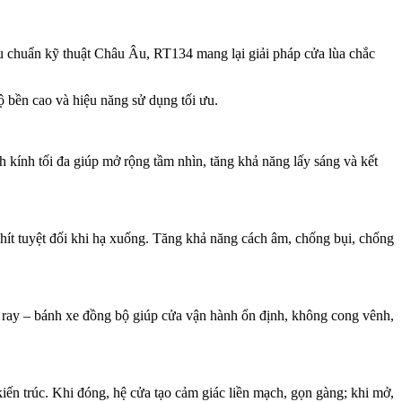
iêu chuẩn kỹ thuật Châu Âu, RT134 mang lại giải pháp cửa lùa chắc
độ bền cao và hiệu năng sử dụng tối ưu.
h kính tối đa giúp mở rộng tầm nhìn, tăng khả năng lấy sáng và kết
khít tuyệt đối khi hạ xuống. Tăng khả năng cách âm, chống bụi, chống
ray – bánh xe đồng bộ giúp cửa vận hành ổn định, không cong vênh,
iến trúc. Khi đóng, hệ cửa tạo cảm giác liền mạch, gọn gàng; khi mở,