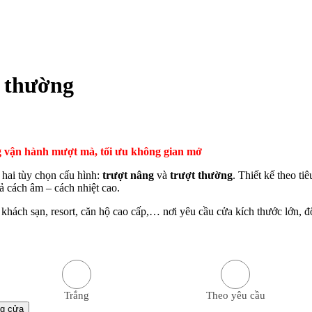
t thường
ng vận hành mượt mà, tối ưu không gian mở
hai tùy chọn cấu hình:
trượt nâng
và
trượt thường
. Thiết kế theo t
ả cách âm – cách nhiệt cao.
, khách sạn, resort, căn hộ cao cấp,… nơi yêu cầu cửa kích thước lớn, 
Trắng
Theo yêu cầu
ng cửa