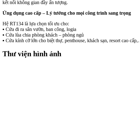
kết nối không gian đầy ấn tượng.
Ứng dụng cao cấp – Lý tưởng cho mọi công trình sang trọng
Hệ RT134 là lựa chọn tối ưu cho:
▪️ Cửa đi ra sân vườn, ban công, logia
▪️ Cửa lùa chia phòng khách – phòng ngủ
▪️ Cửa kính cỡ lớn cho biệt thự, penthouse, khách sạn, resort cao cấp
Thư viện hình ảnh