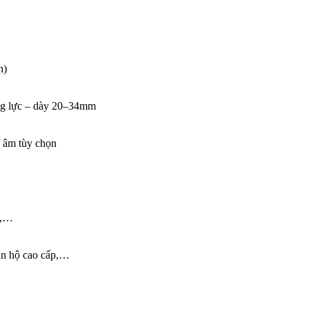
h)
ờng lực – dày 20–34mm
c âm tùy chọn
n,…
căn hộ cao cấp,…