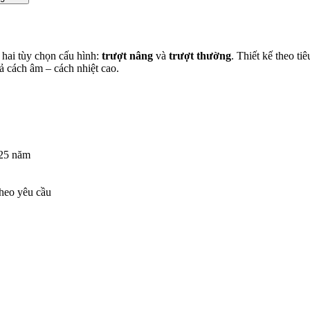
hai tùy chọn cấu hình:
trượt nâng
và
trượt thường
. Thiết kế theo t
ả cách âm – cách nhiệt cao.
 25 năm
theo yêu cầu