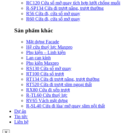
RC120 Cửa sổ mở quay tích hợp lưới chống muỗi
R-SP134 Cửa đi trượt nâng, trượt thường
R56 Cửa đi, cửa sổ mở quay
R60 Cửa đi, cửa sổ mở quay
Sản phẩm khác
Mặt dựng Facade
Hệ cửa thuỷ lực Maxpro
Phụ kiện – Linh kiện
Lan can kính
Phụ kiên Maxpro
RS130 Cửa sổ mở quay
RT100 Cửa sổ trượt
RT134 Cửa đi trượt nâng, trượt thường
RT520 Cửa đi trượt slim ngoại thất
RX80 Cửa đi xếp trượt
R-TL60 Cửa thuỷ lực
RV65 Vách mặt dựng
R-SL40 Cửa đi lùa/ mở quay slim nội thất
Dự án
Tin tức
Liên hệ
X