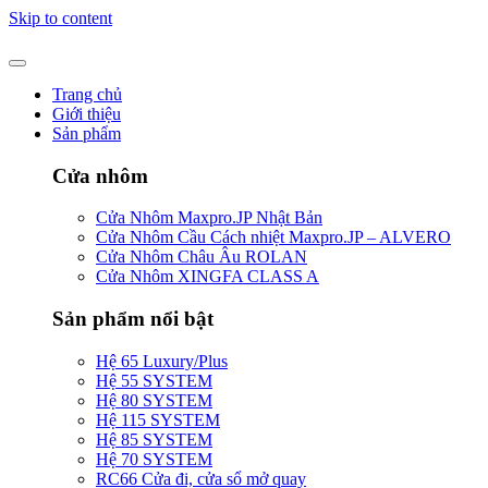
Skip to content
Trang chủ
Giới thiệu
Sản phẩm
Cửa nhôm
Cửa Nhôm Maxpro.JP Nhật Bản
Cửa Nhôm Cầu Cách nhiệt Maxpro.JP – ALVERO
Cửa Nhôm Châu Âu ROLAN
Cửa Nhôm XINGFA CLASS A
Sản phẩm nổi bật
Hệ 65 Luxury/Plus
Hệ 55 SYSTEM
Hệ 80 SYSTEM
Hệ 115 SYSTEM
Hệ 85 SYSTEM
Hệ 70 SYSTEM
RC66 Cửa đi, cửa sổ mở quay