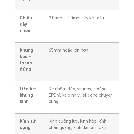
Chiều
2.0mm – 3.0mm tùy kết cấu
dày
nhôm
Khung
65mm hoặc lớn hơn
bao –
thanh
đứng
Liên kết
Ke nhôm đúc, vít inox, gioăng
khung –
EPDM, ke định vị, silicone chuyên
kính
dụng
Kính sử
Kính cường lực, kính hộp, kính
dụng
phản quang, kính dán an toàn