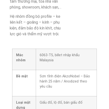
tâm thương mại, tòa nhà văn
phòng, showroom, khách sạn,…
Hệ nhôm đồng bộ profile – ke
liên kết – gioăng – kính – phụ
kiện, đảm bảo độ kín khít, chịu
lực gió và thẩm mỹ vượt trội.
Mác
6063-T5, billet nhập khẩu
nhôm
Malaysia
Bề mặt
Sơn tĩnh điện AkzoNobel – Bảo
hành 25 năm / Anodized theo
yêu cầu
Loại mặt
Giấu đố, lộ đố, bán giấu đố
dựng