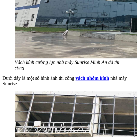
Vách kính cường lực nhà máy Sunrise Minh An đã thi
công
Dưới đây là một số hình ảnh thi công
vách nhôm kính
nhà máy
Sunrise