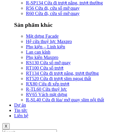
R-SP134 Cửa đi trượt nâng, trượt thường
R56 Cửa đi, cửa sổ mở quay
R60 Cửa đi, cửa sổ mở quay
Sản phẩm khác
Mặt dựng Facade
Hệ cửa thuỷ lực Maxpro
Phụ kiện – Linh kiện
Lan can kính
Phụ kiên Maxpro
RS130 Cửa sổ mở quay
RT100 Cửa sổ trượt
RT134 Cửa đi trượt nâng, trượt thường
RT520 Cửa đi trượt slim ngoại thất
RX80 Cửa đi xếp trượt
R-TL60 Cửa thuỷ lực
RV65 Vách mặt dựng
R-SL40 Cửa đi lùa/ mở quay slim nội thất
Dự án
Tin tức
Liên hệ
X