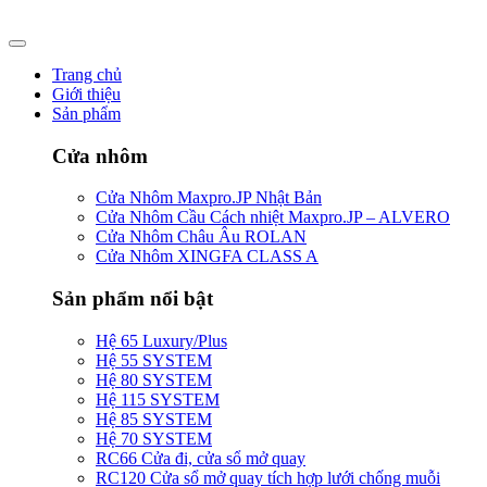
Skip
to
content
Trang chủ
Giới thiệu
Sản phẩm
Cửa nhôm
Cửa Nhôm Maxpro.JP Nhật Bản
Cửa Nhôm Cầu Cách nhiệt Maxpro.JP – ALVERO
Cửa Nhôm Châu Âu ROLAN
Cửa Nhôm XINGFA CLASS A
Sản phẩm nổi bật
Hệ 65 Luxury/Plus
Hệ 55 SYSTEM
Hệ 80 SYSTEM
Hệ 115 SYSTEM
Hệ 85 SYSTEM
Hệ 70 SYSTEM
RC66 Cửa đi, cửa sổ mở quay
RC120 Cửa sổ mở quay tích hợp lưới chống muỗi